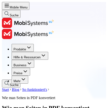
Mobile Menu
Suche
Produkte
Produkte
Hilfe & Ressourcen
Hilfe & Ressourcen
Business
Business
Preise
Preise
Mehr
Suche
Start
Blog
So funktioniert's
Wie man Seiten in PDF konvertiert
Wie man Seiten in PDF konvertiert