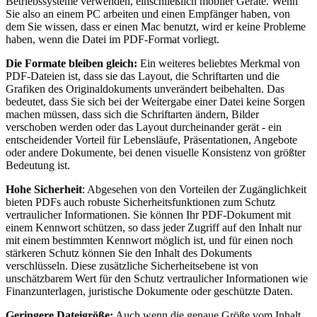
Betriebssysteme verwenden, einschließlich mobiler Geräte. Wenn
Sie also an einem PC arbeiten und einen Empfänger haben, von
dem Sie wissen, dass er einen Mac benutzt, wird er keine Probleme
haben, wenn die Datei im PDF-Format vorliegt.
Die Formate bleiben gleich:
Ein weiteres beliebtes Merkmal von
PDF-Dateien ist, dass sie das Layout, die Schriftarten und die
Grafiken des Originaldokuments unverändert beibehalten. Das
bedeutet, dass Sie sich bei der Weitergabe einer Datei keine Sorgen
machen müssen, dass sich die Schriftarten ändern, Bilder
verschoben werden oder das Layout durcheinander gerät - ein
entscheidender Vorteil für Lebensläufe, Präsentationen, Angebote
oder andere Dokumente, bei denen visuelle Konsistenz von größter
Bedeutung ist.
Hohe Sicherheit
: Abgesehen von den Vorteilen der Zugänglichkeit
bieten PDFs auch robuste Sicherheitsfunktionen zum Schutz
vertraulicher Informationen. Sie können Ihr PDF-Dokument mit
einem Kennwort schützen, so dass jeder Zugriff auf den Inhalt nur
mit einem bestimmten Kennwort möglich ist, und für einen noch
stärkeren Schutz können Sie den Inhalt des Dokuments
verschlüsseln. Diese zusätzliche Sicherheitsebene ist von
unschätzbarem Wert für den Schutz vertraulicher Informationen wie
Finanzunterlagen, juristische Dokumente oder geschützte Daten.
Geringere Dateigröße:
Auch wenn die genaue Größe vom Inhalt