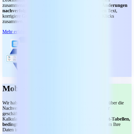
zusammenarbeitest. Optimiere deinen Workflow mit
Änderungen
nachverfolgen und Kommentaren.
Verfeinere deinen Text,
korrigiere Grammatik und fasse Inhalte mit wenigen Klicks
zusammen.
Mehr erfahren
MobiSheets
Wir haben die perfekte Lösung für die Budgeterstellung über die
Nachverfolgung von Kosten bis hin zur Optimierung der
geschäftlichen Datenanalyse. Verwenden Sie einfache
Kalkulationstabellen oder tauchen Sie tiefer ein mit
Pivot-Tabellen,
bedingter Formatierung und Diagrammerstellung
, um Ihre
Daten in umsetzbare Erkenntnisse zu verwandeln.