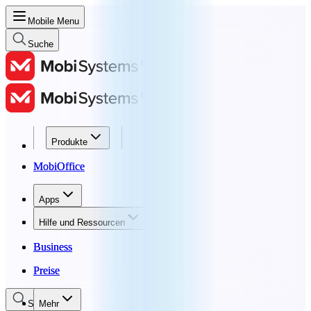
Mobile Menu
Suche
Produkte
Produkte
MobiOffice
MobiOffice
Apps
Apps
Hilfe und Ressourcen
Hilfe und Ressourcen
Business
Business
Preise
Preise
Suche
Mehr