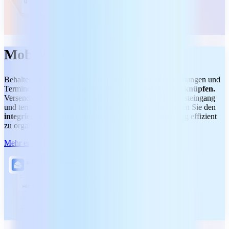
MobiMail
Behalten Sie den Überblick über Ihre E-Mails, Besprechungen und
Termine, indem Sie
mehrere Konten in einer App verknüpfen.
Versenden Sie E-Mails mühelos, verwalten Sie Ihren Posteingang
und terminieren Sie Besprechungen ganz einfach. Nutzen Sie den
integrierten Kalender
und intuitive Tools, um Ihren Tag effizient
zu organisieren.
Mehr erfahren