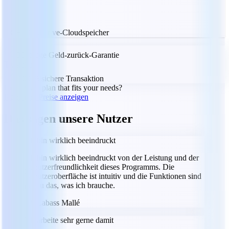
5 GB MobiDrive-Cloudspeicher
30-tägige Geld-zurück-Garantie
Trustpilot
100 % sichere Transaktion
Don't see a plan that fits your needs?
Pläne und Preise anzeigen
Das sagen unsere Nutzer
Ich bin wirklich beeindruckt
Ich bin wirklich beeindruckt von der Leistung und der
Benutzerfreundlichkeit dieses Programms. Die
Benutzeroberfläche ist intuitiv und die Funktionen sind
genau das, was ich brauche.
LM
Labass Mallé
Ich arbeite sehr gerne damit