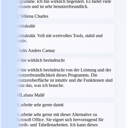
Programme. Ich bin wirklich begeistert. Es bietet viele
Optionen und ist sehr benutzerfreundlich.
MC
Milena Charles
Spektakulär
Spektakulär. Voll mit wertvollen Tools, stabil und
intuitiv.
JC
Julio Andres Camay
Ich bin wirklich beeindruckt
Ich bin wirklich beeindruckt von der Leistung und der
Benutzerfreundlichkeit dieses Programms. Die
Benutzeroberfläche ist intuitiv und die Funktionen sind
genau das, was ich brauche.
LM
Labass Mallé
Ich arbeite sehr gerne damit
Ich arbeite sehr gerne mit dieser Alternative zu
Microsoft Office. Sie eignet sich hervorragend für
Schreib- und Tabellenarbeiten. Ich kann dieses