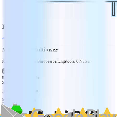
Preise
MobiOffice Multi-user
Komplette Suite von Bürobearbeitungstools, 6 Nutzer
9,99 €
Sparen Sie 50%
5,00 €
/Monat
Jährliche Abrechnung
Monatlich
Jährlich
Jetzt kaufen
7 Tage kostenlos testen