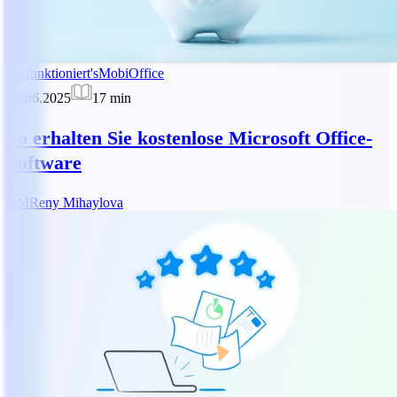
So funktioniert's
MobiOffice
02.06.2025
17
min
So erhalten Sie kostenlose Microsoft Office-
Software
RM
Reny Mihaylova