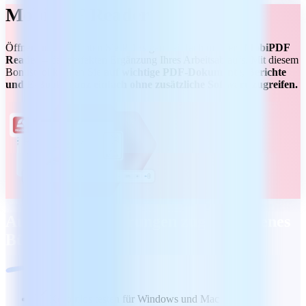
MobiPDF Reader
Öffnen und betrachten Sie PDFs ganz einfach mit dem
MobiPDF
Reader
– der perfekten Ergänzung Ihres Arbeitsablaufs. Mit diesem
Bonustool können Sie
auf wichtige PDF-Dokumente, Berichte
und E-Books ganz einfach ohne zusätzliche Software zugreifen.
Auf Ihre Anforderungen zugeschnittenes
Büropaket
Kostenlos testen für Windows und Mac