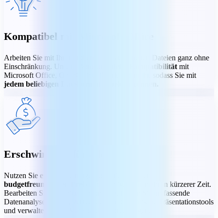
Kompatibel mit Microsoft Office
Arbeiten Sie mit Ihren früheren wie auch neuen Dateien ganz ohne
Einschränkung. Unsere Bürosuite
bietet Kompatibilität
mit
Microsoft Office, OpenOffice, iWork und mehr, sodass Sie mit
jedem beliebigen Dateiformat arbeiten können.
Erschwinglich für alle
Nutzen Sie eine vollständige Bürosuite zu einem
budgetfreundlichen Preis
und erledigen Sie mehr in kürzerer Zeit.
Bearbeiten Sie beliebige Dokumente, führen Sie umfassende
Datenanalysen durch, verwenden Sie dynamische Präsentationstools
und verwalten Sie E-Mails und Besprechungen.