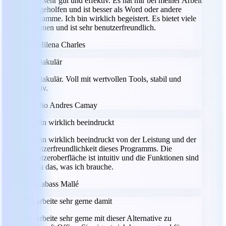
Es ist sehr gut und effektiv. Es hat mir bei meiner Arbeit
sehr geholfen und ist besser als Word oder andere
Programme. Ich bin wirklich begeistert. Es bietet viele
Optionen und ist sehr benutzerfreundlich.
MC
Milena Charles
Spektakulär
Spektakulär. Voll mit wertvollen Tools, stabil und
intuitiv.
JC
Julio Andres Camay
Ich bin wirklich beeindruckt
Ich bin wirklich beeindruckt von der Leistung und der
Benutzerfreundlichkeit dieses Programms. Die
Benutzeroberfläche ist intuitiv und die Funktionen sind
genau das, was ich brauche.
LM
Labass Mallé
Ich arbeite sehr gerne damit
Ich arbeite sehr gerne mit dieser Alternative zu