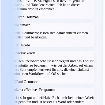
Microsoft Office. Sie eignet sich hervorragend für
Schreib- und Tabellenarbeiten. Ich kann dieses
Programm absolut empfehlen.
RH
Ryan Hoffman
Total einfach
Meine Dokumente lassen sich damit äußerst einfach
erstellen und bearbeiten.
JJ
Jeff Jacobs
Beeindruckend!
Die Benutzeroberfläche ist sehr elegant und das Tool ist
sehr intuitiv zu bedienen – wie bei der Arbeit auf einem
Mac. Sehr empfehlenswert für alle, die einen äußerst
optimierten Workflow auf iOS suchen.
PG
Paul Gettmore
Äußerst effektives Programm
Es ist sehr gut und effektiv. Es hat mir bei meiner Arbeit
sehr geholfen und ist besser als Word oder andere