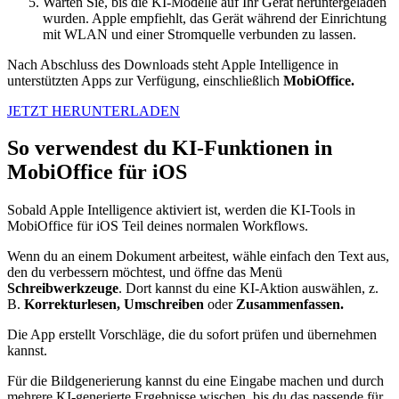
Warten Sie, bis die KI-Modelle auf Ihr Gerät heruntergeladen
wurden. Apple empfiehlt, das Gerät während der Einrichtung
mit WLAN und einer Stromquelle verbunden zu lassen.
Nach Abschluss des Downloads steht Apple Intelligence in
unterstützten Apps zur Verfügung, einschließlich
MobiOffice.
JETZT HERUNTERLADEN
So verwendest du KI-Funktionen in
MobiOffice für iOS
Sobald Apple Intelligence aktiviert ist, werden die KI-Tools in
MobiOffice für iOS Teil deines normalen Workflows.
Wenn du an einem Dokument arbeitest, wähle einfach den Text aus,
den du verbessern möchtest, und öffne das Menü
Schreibwerkzeuge
. Dort kannst du eine KI-Aktion auswählen, z.
B.
Korrekturlesen, Umschreiben
oder
Zusammenfassen.
Die App erstellt Vorschläge, die du sofort prüfen und übernehmen
kannst.
Für die Bildgenerierung kannst du eine Eingabe machen und durch
mehrere KI-generierte Ergebnisse wischen, bis du das passende für