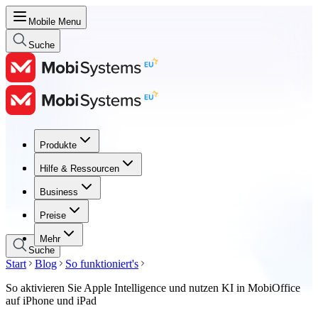
Mobile Menu
Suche
Produkte
Produkte
Hilfe & Ressourcen
Hilfe & Ressourcen
Business
Business
Preise
Preise
Mehr
Suche
Start
Blog
So funktioniert's
So aktivieren Sie Apple Intelligence und nutzen KI in MobiOffice
auf iPhone und iPad