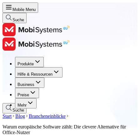
Mobile Menu
Suche
Produkte
Produkte
Hilfe & Ressourcen
Hilfe & Ressourcen
Business
Business
Preise
Preise
Mehr
Suche
Start
Blog
Brancheneinblicke
Warum europäische Software zählt: Die clevere Alternative für
Office-Nutzer