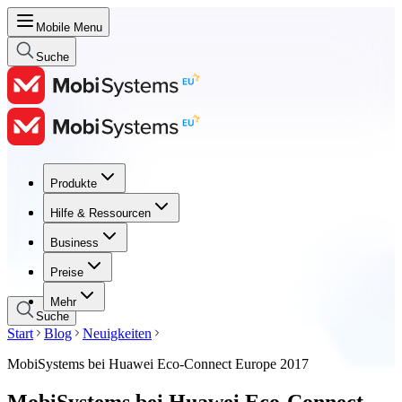
Mobile Menu
Suche
Produkte
Produkte
Hilfe & Ressourcen
Hilfe & Ressourcen
Business
Business
Preise
Preise
Mehr
Suche
Start
Blog
Neuigkeiten
MobiSystems bei Huawei Eco-Connect Europe 2017
MobiSystems bei Huawei Eco-Connect