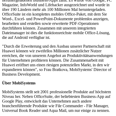
heruntergeladenen Business-Apps zählt. Es wurde von Google, PC
Magazine, InfoWorld und Lifehacker ausgezeichnet und wurde in
über 190 Ländern mehr als 100 Millionen Mal heruntergeladen.
OfficeSuite ist ein komplettes mobiles Office-Paket, mit dem Sie
Word-, Excel- und PowerPoint-Dokumente problemlos anzeigen,
bearbeiten und erstellen sowie erweiterte PDF-Operationen
durchführen können. Zusammen mit unserem integrierten
Dateimanager ist dies die funktionsreichste mobile Office-Lösung,
die auf Android verfügbar ist.
"Durch die Erweiterung und den Ausbau unserer Partnerschaft mit
Huawei können wir zweifellos Millionen zusätzlicher Nutzer
erreichen, die von unserem Angebot an Produktivitätsanwendungen
für Unternehmen profitieren können. Die Zusammenarbeit mit
Huawei eröffnet uns einen riesigen potenziellen Markt, in den wir
expandieren können", so Frau Bratkova, MobiSystems' Director of
Business Development.
Über MobiSystems
MobiSystems stellt seit 2001 professionelle Produkte auf höchstem
Niveau her. Neben OfficeSuite, der beliebtesten Business-App auf
Google Play, entwickelt das Unternehmen auch andere
branchenführende Produkte wie File Commander - File Manager,
Universal Book Reader und Aqua Mail, um nur einige zu nennen.