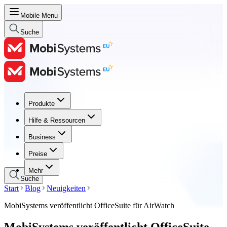
Mobile Menu
Suche
Produkte
Produkte
Hilfe & Ressourcen
Hilfe & Ressourcen
Business
Business
Preise
Preise
Mehr
Suche
Start
Blog
Neuigkeiten
MobiSystems veröffentlicht OfficeSuite für AirWatch
MobiSystems veröffentlicht OfficeSuite