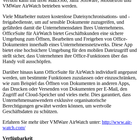
Version kann mit IBM MaaS360, Jamf Software, MobileIron und
VMWare AirWatch betrieben werden.
Viele Mitarbeiter nutzen kostenlose Dateisynchronisations- und -
freigabedienste, um auf sensible Dokumente zuzugreifen, und
gefährden damit die Unternehmensdaten Ihres Unternehmens.
OfficeSuite für AirWatch bietet Geschäftskunden eine sichere
Umgebung zum Öffnen, Bearbeiten und Freigeben von Office-
Dokumenten innerhalb eines Unternehmensnetzwerks. Diese App
bietet eine hochsichere Umgebung für den mobilen Dateizugriff und
stellt sicher, dass Unternehmen ihre Office-Funktionen über das
Handy voll ausschöpfen.
Darüber hinaus kann OfficeSuite für AirWatch individuell angepasst
werden, um bestimmte Funktionen zuzulassen oder einzuschränken,
wie zum Beispiel das Öffnen von Dokumenten in anderen Apps,
das Drucken oder Versenden von Dokumenten per E-Mail, den
Zugriff auf Cloud-Speicher und vieles mehr. Dies garantiert, dass
Unternehmensanwendern exklusive organisatorische
Berechtigungen gewährt werden können, um wertvolle
Geschäftsdaten zu schützen.
Erfahren Sie mehr über VMWare AirWatch unter:
http://www.air-
watch.com/
Verfügbarkeit