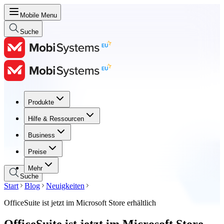
Mobile Menu
Suche
Produkte
Produkte
Hilfe & Ressourcen
Hilfe & Ressourcen
Business
Business
Preise
Preise
Mehr
Suche
Start
Blog
Neuigkeiten
OfficeSuite ist jetzt im Microsoft Store erhältlich
OfficeSuite ist jetzt im Microsoft Store