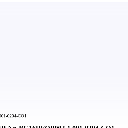
.001-0204-CO1
DBFP-Nr. BG16RFOP002-1.001-0204-CO1