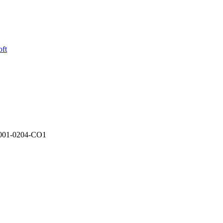
oft
.001-0204-CO1