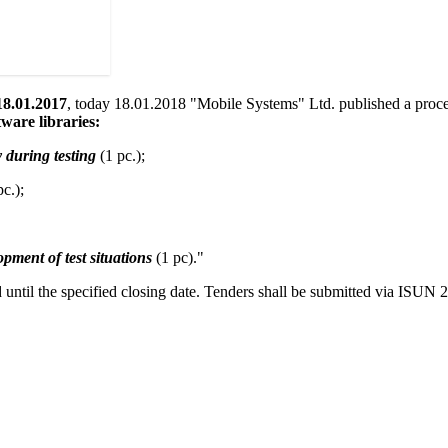
8.01.2017
, today 18.01.2018 "Mobile Systems" Ltd. published a procedu
tware libraries:
 during testing
(1 pc.);
c.);
opment of test situations
(1 pc)."
 until the specified closing date. Tenders shall be submitted via ISUN 