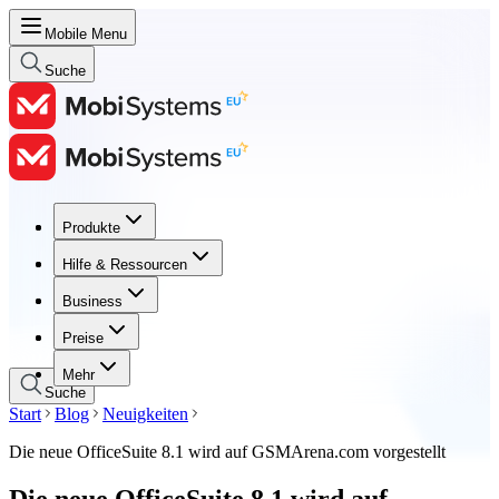
Mobile Menu
Suche
Produkte
Produkte
Hilfe & Ressourcen
Hilfe & Ressourcen
Business
Business
Preise
Preise
Mehr
Suche
Start
Blog
Neuigkeiten
Die neue OfficeSuite 8.1 wird auf GSMArena.com vorgestellt
Die neue OfficeSuite 8.1 wird auf