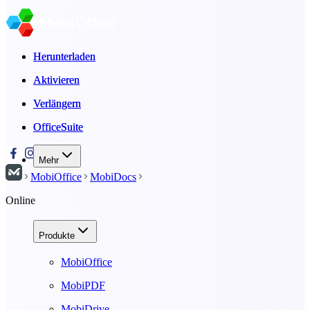
Herunterladen
Herunterladen
Aktivieren
Aktivieren
Verlängern
Verlängern
OfficeSuite
OfficeSuite
Mehr
MobiOffice
MobiDocs
Online
Produkte
MobiOffice
MobiPDF
MobiDrive