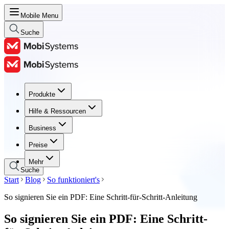
Mobile Menu
Suche
Produkte
Produkte
Hilfe & Ressourcen
Hilfe & Ressourcen
Business
Business
Preise
Preise
Mehr
Suche
Start
Blog
So funktioniert's
So signieren Sie ein PDF: Eine Schritt-für-Schritt-Anleitung
So signieren Sie ein PDF: Eine Schritt-