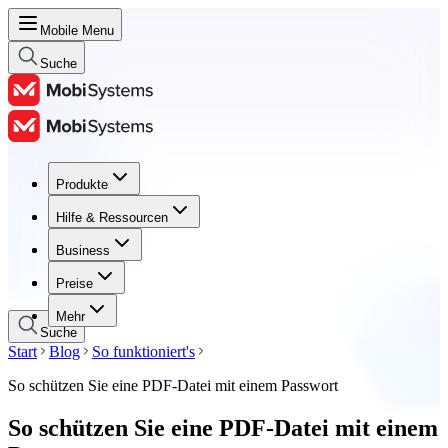
Mobile Menu
Suche
Produkte
Produkte
Hilfe & Ressourcen
Hilfe & Ressourcen
Business
Business
Preise
Preise
Mehr
Suche
Start
Blog
So funktioniert's
So schützen Sie eine PDF-Datei mit einem Passwort
So schützen Sie eine PDF-Datei mit einem