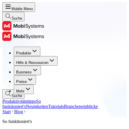
Mobile Menu
Suche
Produkte
Produkte
Hilfe & Ressourcen
Hilfe & Ressourcen
Business
Business
Preise
Preise
Mehr
Suche
Produktivitätstipps
So
funktioniert's
Neuigkeiten
Tutorials
Brancheneinblicke
Start
Blog
So funktioniert's