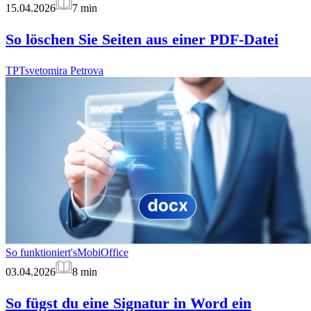
15.04.2026
7
min
So löschen Sie Seiten aus einer PDF-Datei
TP
Tsvetomira Petrova
So funktioniert's
MobiOffice
03.04.2026
8
min
So fügst du eine Signatur in Word ein