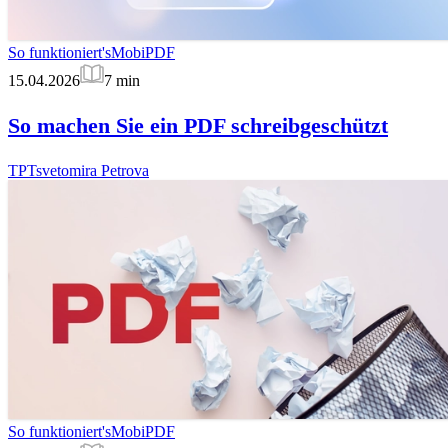
So funktioniert's
MobiPDF
15.04.2026
7
min
So machen Sie ein PDF schreibgeschützt
TP
Tsvetomira Petrova
So funktioniert's
MobiPDF