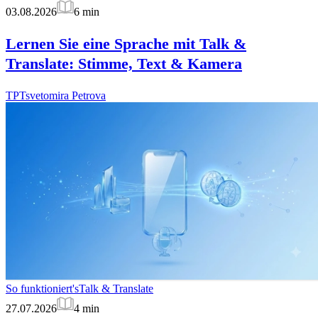
03.08.2026
6
min
Lernen Sie eine Sprache mit Talk &
Translate: Stimme, Text & Kamera
TP
Tsvetomira Petrova
So funktioniert's
Talk & Translate
27.07.2026
4
min