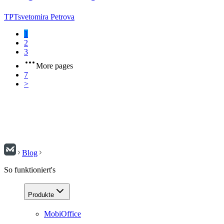
TP
Tsvetomira Petrova
1
2
3
More pages
7
>
Blog
So funktioniert's
Produkte
MobiOffice