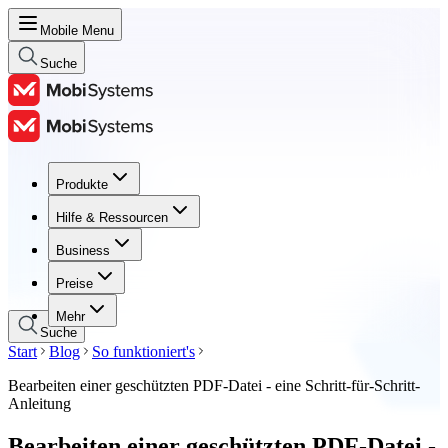
Mobile Menu
Suche
Produkte
Produkte
Hilfe & Ressourcen
Hilfe & Ressourcen
Business
Business
Preise
Preise
Mehr
Suche
Start
Blog
So funktioniert's
Bearbeiten einer geschützten PDF-Datei - eine Schritt-für-Schritt-
Anleitung
Bearbeiten einer geschützten PDF-Datei -