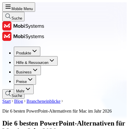
Mobile Menu
Suche
Produkte
Produkte
Hilfe & Ressourcen
Hilfe & Ressourcen
Business
Business
Preise
Preise
Mehr
Suche
Start
Blog
Brancheneinblicke
Die 6 besten PowerPoint-Alternativen für Mac im Jahr 2026
Die 6 besten PowerPoint-Alternativen für