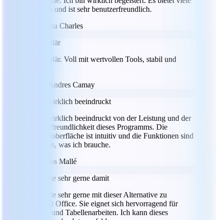
Programme. Ich bin wirklich begeistert. Es bietet viele
Optionen und ist sehr benutzerfreundlich.
MC
Milena Charles
Spektakulär
Spektakulär. Voll mit wertvollen Tools, stabil und
intuitiv.
JC
Julio Andres Camay
Ich bin wirklich beeindruckt
Ich bin wirklich beeindruckt von der Leistung und der
Benutzerfreundlichkeit dieses Programms. Die
Benutzeroberfläche ist intuitiv und die Funktionen sind
genau das, was ich brauche.
LM
Labass Mallé
Ich arbeite sehr gerne damit
Ich arbeite sehr gerne mit dieser Alternative zu
Microsoft Office. Sie eignet sich hervorragend für
Schreib- und Tabellenarbeiten. Ich kann dieses