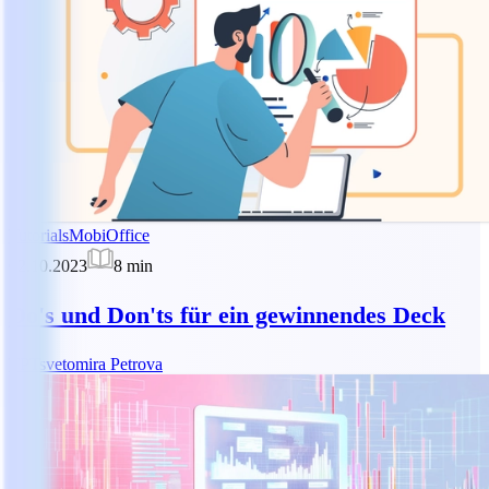
Tutorials
MobiOffice
02.10.2023
8
min
Do's und Don'ts für ein gewinnendes Deck
TP
Tsvetomira Petrova