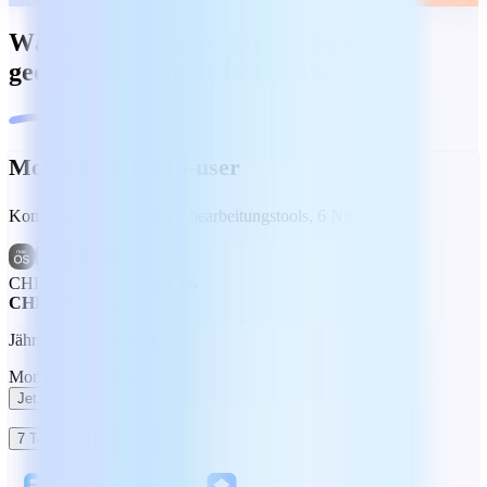
Wählen Sie den für Sie am besten
geeigneten MobiOffice-Plan
MobiOffice Multi-user
Komplette Suite von Bürobearbeitungstools, 6 Nutzer
CHF 10.00
Sparen Sie 53%
CHF 4.73
/Monat
Jährliche Abrechnung
Monatlich
Jährlich
Jetzt kaufen
7 Tage kostenlos testen