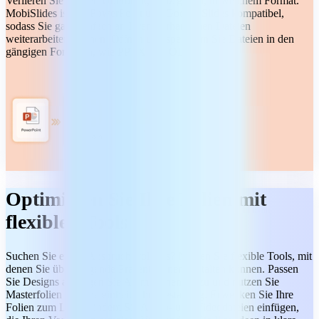
Verlieren Sie nie den Überblick, ganz gleich, in welchem Format.
MobiSlides ist mit PowerPoint und Google Slides kompatibel,
sodass Sie ganz einfach an Ihren vorhandenen Dateien
weiterarbeiten können. Öffnen und speichern Sie Dateien in den
gängigen Formaten, wie PPTX und ODP.
Optimieren Sie Ihre Folien mit
flexiblen Tools
Suchen Sie etwas Anspruchsvolleres? Nutzen Sie flexible Tools, mit
denen Sie überzeugende Präsentationen gestalten können. Passen
Sie Designs an, fügen Sie Animationen hinzu und nutzen Sie
Masterfolien für eine einheitliche Gestaltung. Erwecken Sie Ihre
Folien zum Leben, indem Sie Audio- und Videodateien einfügen,