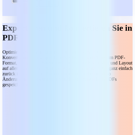
Exportieren und konvertieren Sie in
PDF
Optimieren Sie Ihren Arbeitsablauf mit soliden PDF-
Konvertierungstools. Speichern Sie Ihre Präsentationen im PDF-
Format, um sie zu schützen und ein einheitliches Design und Layout
auf allen Geräten zu bewahren. Konvertieren Sie PDFs ganz einfach
zurück in bearbeitbare Präsentationen und nehmen Sie so
Änderungen an Dokumenten vor, die ursprünglich als PDFs
gespeichert wurden.