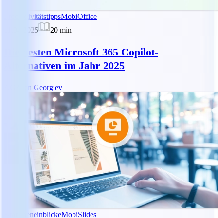
Produktivitätstipps
MobiOffice
11.04.2025
20
min
Die besten Microsoft 365 Copilot-
Alternativen im Jahr 2025
AG
Asen Georgiev
Brancheneinblicke
MobiSlides