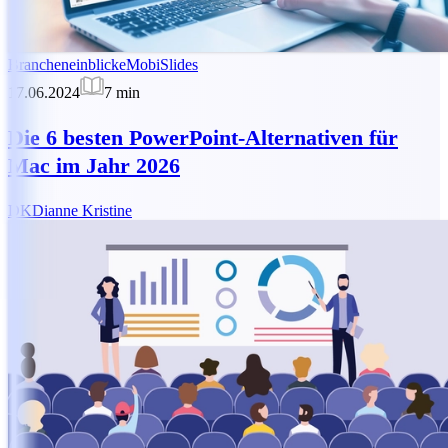
Brancheneinblicke
MobiSlides
17.06.2024
7
min
Die 6 besten PowerPoint-Alternativen für
Mac im Jahr 2026
DK
Dianne Kristine