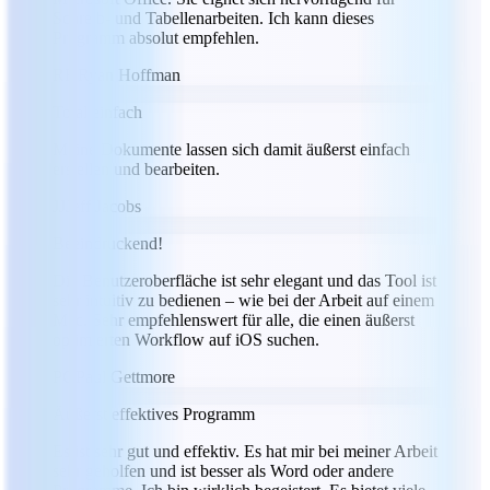
Schreib- und Tabellenarbeiten. Ich kann dieses
Programm absolut empfehlen.
RH
Ryan Hoffman
Total einfach
Meine Dokumente lassen sich damit äußerst einfach
erstellen und bearbeiten.
JJ
Jeff Jacobs
Beeindruckend!
Die Benutzeroberfläche ist sehr elegant und das Tool ist
sehr intuitiv zu bedienen – wie bei der Arbeit auf einem
Mac. Sehr empfehlenswert für alle, die einen äußerst
optimierten Workflow auf iOS suchen.
PG
Paul Gettmore
Äußerst effektives Programm
Es ist sehr gut und effektiv. Es hat mir bei meiner Arbeit
sehr geholfen und ist besser als Word oder andere