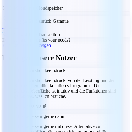
5 GB MobiDrive-Cloudspeicher
30-tägige Geld-zurück-Garantie
Trustpilot
100 % sichere Transaktion
Don't see a plan that fits your needs?
Pläne und Preise anzeigen
Das sagen unsere Nutzer
Ich bin wirklich beeindruckt
Ich bin wirklich beeindruckt von der Leistung und der
Benutzerfreundlichkeit dieses Programms. Die
Benutzeroberfläche ist intuitiv und die Funktionen sind
genau das, was ich brauche.
LM
Labass Mallé
Ich arbeite sehr gerne damit
Ich arbeite sehr gerne mit dieser Alternative zu
Microsoft Office. Sie eignet sich hervorragend für