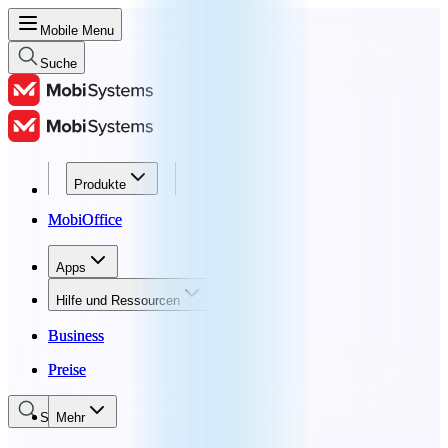
Mobile Menu
Suche
Produkte
Produkte
MobiOffice
MobiOffice
Apps
Apps
Hilfe und Ressourcen
Hilfe und Ressourcen
Business
Business
Preise
Preise
Suche
Mehr