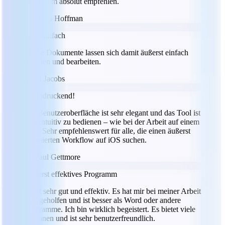
Programm absolut empfehlen.
RH
Ryan Hoffman
Total einfach
Meine Dokumente lassen sich damit äußerst einfach
erstellen und bearbeiten.
JJ
Jeff Jacobs
Beeindruckend!
Die Benutzeroberfläche ist sehr elegant und das Tool ist
sehr intuitiv zu bedienen – wie bei der Arbeit auf einem
Mac. Sehr empfehlenswert für alle, die einen äußerst
optimierten Workflow auf iOS suchen.
PG
Paul Gettmore
Äußerst effektives Programm
Es ist sehr gut und effektiv. Es hat mir bei meiner Arbeit
sehr geholfen und ist besser als Word oder andere
Programme. Ich bin wirklich begeistert. Es bietet viele
Optionen und ist sehr benutzerfreundlich.