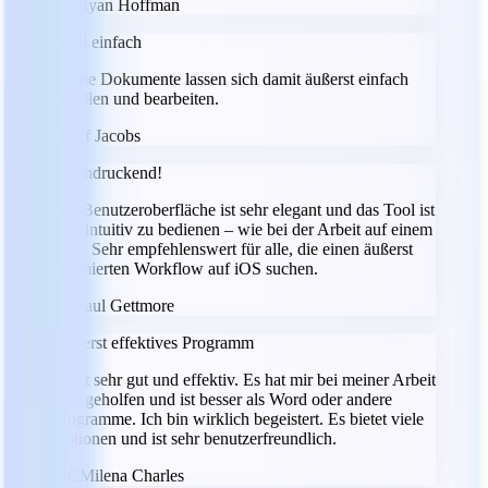
RH
Ryan Hoffman
Total einfach
Meine Dokumente lassen sich damit äußerst einfach
erstellen und bearbeiten.
JJ
Jeff Jacobs
Beeindruckend!
Die Benutzeroberfläche ist sehr elegant und das Tool ist
sehr intuitiv zu bedienen – wie bei der Arbeit auf einem
Mac. Sehr empfehlenswert für alle, die einen äußerst
optimierten Workflow auf iOS suchen.
PG
Paul Gettmore
Äußerst effektives Programm
Es ist sehr gut und effektiv. Es hat mir bei meiner Arbeit
sehr geholfen und ist besser als Word oder andere
Programme. Ich bin wirklich begeistert. Es bietet viele
Optionen und ist sehr benutzerfreundlich.
MC
Milena Charles