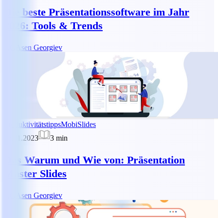
Die beste Präsentationssoftware im Jahr
2026: Tools & Trends
AG
Asen Georgiev
Produktivitätstipps
MobiSlides
05.11.2023
3
min
Das Warum und Wie von: Präsentation
Master Slides
AG
Asen Georgiev