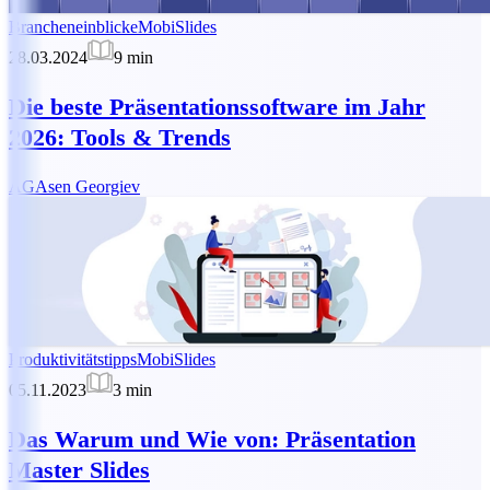
Brancheneinblicke
MobiSlides
28.03.2024
9
min
Die beste Präsentationssoftware im Jahr
2026: Tools & Trends
AG
Asen Georgiev
Produktivitätstipps
MobiSlides
05.11.2023
3
min
Das Warum und Wie von: Präsentation
Master Slides