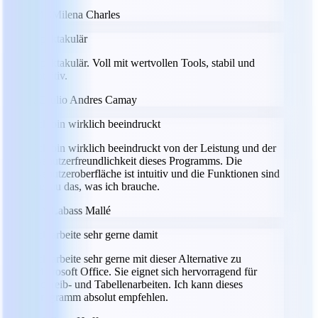
MC
Milena Charles
Spektakulär
Spektakulär. Voll mit wertvollen Tools, stabil und
intuitiv.
JC
Julio Andres Camay
Ich bin wirklich beeindruckt
Ich bin wirklich beeindruckt von der Leistung und der
Benutzerfreundlichkeit dieses Programms. Die
Benutzeroberfläche ist intuitiv und die Funktionen sind
genau das, was ich brauche.
LM
Labass Mallé
Ich arbeite sehr gerne damit
Ich arbeite sehr gerne mit dieser Alternative zu
Microsoft Office. Sie eignet sich hervorragend für
Schreib- und Tabellenarbeiten. Ich kann dieses
Programm absolut empfehlen.