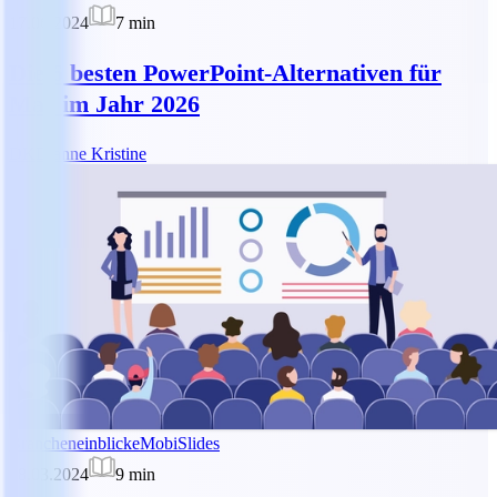
17.06.2024
7
min
Die 6 besten PowerPoint-Alternativen für
Mac im Jahr 2026
DK
Dianne Kristine
Brancheneinblicke
MobiSlides
28.03.2024
9
min