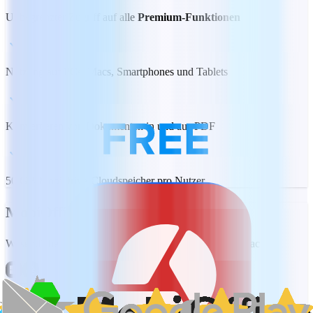
Unbegrenzter Zugriff auf alle
Premium-Funktionen
Nutzung auf PCs, Macs, Smartphones und Tablets
Konvertieren von Dokumenten in und aus PDF
50 GB MobiDrive-Cloudspeicher pro Nutzer
MobiOffice Lifetime
Wesentliche Bürobearbeitungsfunktionen, 1 PC oder Mac
CHF 82.00
Einmaliger Kauf