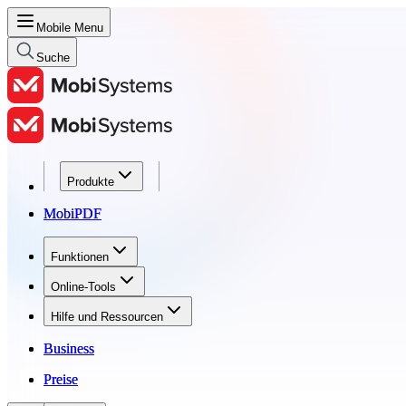
Mobile Menu
Suche
Produkte
Produkte
MobiPDF
MobiPDF
Funktionen
Funktionen
Online-Tools
Online-Tools
Hilfe und Ressourcen
Hilfe und Ressourcen
Business
Business
Preise
Preise