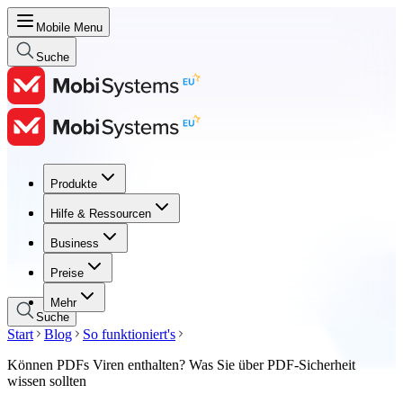
Mobile Menu
Suche
Produkte
Produkte
Hilfe & Ressourcen
Hilfe & Ressourcen
Business
Business
Preise
Preise
Mehr
Suche
Start
Blog
So funktioniert's
Können PDFs Viren enthalten? Was Sie über PDF-Sicherheit
wissen sollten