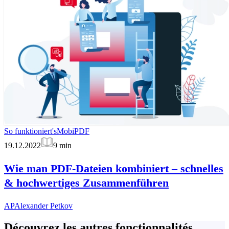
So funktioniert's
MobiPDF
19.12.2022
9
min
Wie man PDF-Dateien kombiniert – schnelles
& hochwertiges Zusammenführen
AP
Alexander Petkov
Découvrez les autres fonctionnalités