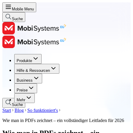
Mobile Menu
Suche
Produkte
Produkte
Hilfe & Ressourcen
Hilfe & Ressourcen
Business
Business
Preise
Preise
Mehr
Suche
Start
Blog
So funktioniert's
Wie man in PDFs zeichnet – ein vollständiger Leitfaden für 2026
Wie man in PDFs zeichnet – ein