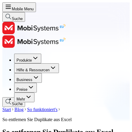
Mobile Menu
Suche
Produkte
Produkte
Hilfe & Ressourcen
Hilfe & Ressourcen
Business
Business
Preise
Preise
Mehr
Suche
Start
Blog
So funktioniert's
So entfernen Sie Duplikate aus Excel
So entfernen Sie Duplikate aus Excel