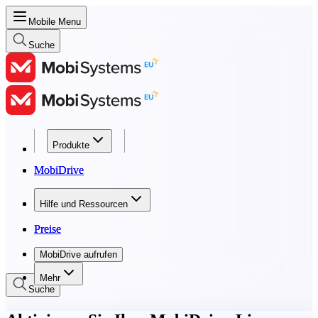
Mobile Menu
Suche
Produkte
Produkte
MobiDrive
MobiDrive
Hilfe und Ressourcen
Hilfe und Ressourcen
Preise
Preise
MobiDrive aufrufen
MobiDrive aufrufen
Mehr
Suche