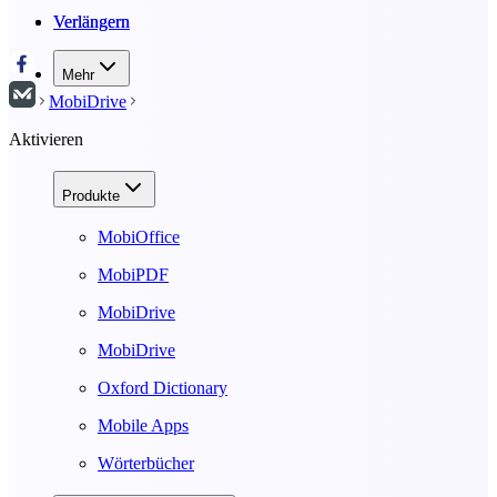
Verlängern
Verlängern
Mehr
MobiDrive
Aktivieren
Produkte
MobiOffice
MobiPDF
MobiDrive
MobiDrive
Oxford Dictionary
Mobile Apps
Wörterbücher