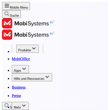
Mobile Menu
Suche
Produkte
Produkte
MobiOffice
MobiOffice
Apps
Apps
Hilfe und Ressourcen
Hilfe und Ressourcen
Business
Business
Preise
Preise
Suche
Mehr