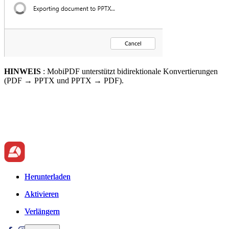
HINWEIS
: MobiPDF unterstützt bidirektionale Konvertierungen
(PDF → PPTX und PPTX → PDF).
Herunterladen
Herunterladen
Aktivieren
Aktivieren
Verlängern
Verlängern