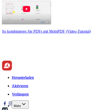
So kombinieren Sie PDFs mit MobiPDF (Video-Tutorial)
Herunterladen
Herunterladen
Aktivieren
Aktivieren
Verlängern
Verlängern
Mehr