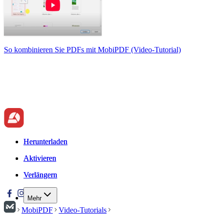
So kombinieren Sie PDFs mit MobiPDF (Video-Tutorial)
Herunterladen
Herunterladen
Aktivieren
Aktivieren
Verlängern
Verlängern
Mehr
MobiPDF
Video-Tutorials