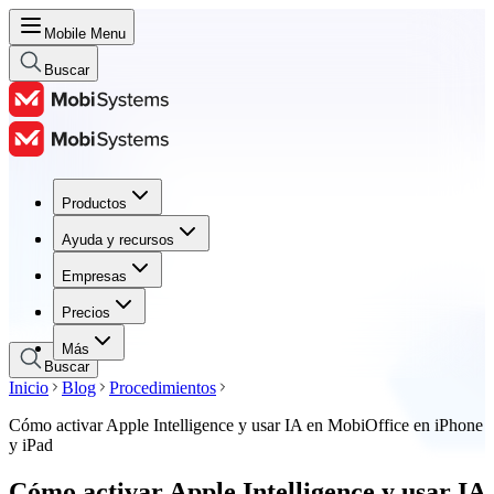
Mobile Menu
Buscar
Productos
Productos
Ayuda y recursos
Ayuda y recursos
Empresas
Empresas
Precios
Precios
Más
Buscar
Inicio
Blog
Procedimientos
Cómo activar Apple Intelligence y usar IA en MobiOffice en iPhone
y iPad
Cómo activar Apple Intelligence y usar IA