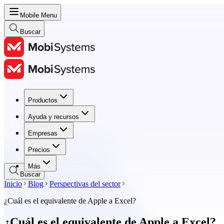
Mobile Menu
Buscar
Productos
Productos
Ayuda y recursos
Ayuda y recursos
Empresas
Empresas
Precios
Precios
Más
Buscar
Inicio
Blog
Perspectivas del sector
¿Cuál es el equivalente de Apple a Excel?
¿Cuál es el equivalente de Apple a Excel?