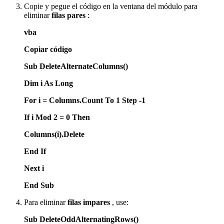
Copie y pegue el código en la ventana del módulo para
eliminar
filas pares
:
vba
Copiar código
Sub DeleteAlternateColumns()
Dim i As Long
For i = Columns.Count To 1 Step -1
If i Mod 2 = 0 Then
Columns(i).Delete
End If
Next i
End Sub
Para eliminar
filas impares
, use:
Sub DeleteOddAlternatingRows()