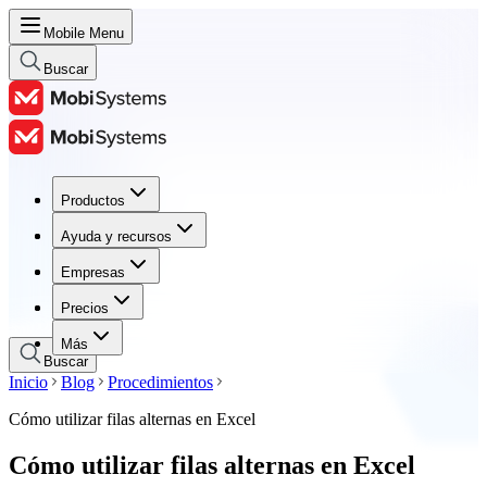
Mobile Menu
Buscar
Productos
Productos
Ayuda y recursos
Ayuda y recursos
Empresas
Empresas
Precios
Precios
Más
Buscar
Inicio
Blog
Procedimientos
Cómo utilizar filas alternas en Excel
Cómo utilizar filas alternas en Excel