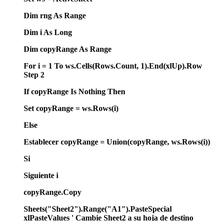
Dim rng As Range
Dim i As Long
Dim copyRange As Range
For i = 1 To ws.Cells(Rows.Count, 1).End(xlUp).Row
Step 2
If copyRange Is Nothing Then
Set copyRange = ws.Rows(i)
Else
Establecer copyRange = Union(copyRange, ws.Rows(i))
Si
Siguiente i
copyRange.Copy
Sheets("Sheet2").Range("A1").PasteSpecial
xlPasteValues ' Cambie Sheet2 a su hoja de destino