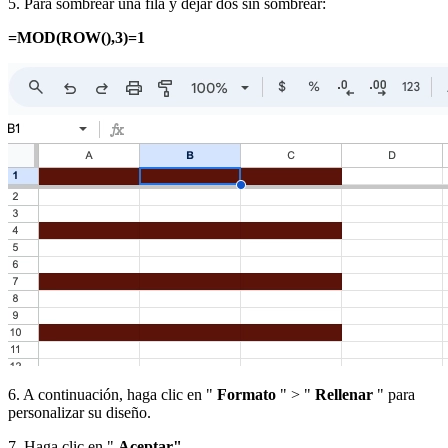
5. Para sombrear una fila y dejar dos sin sombrear:
=MOD(ROW(),3)=1
6. A continuación, haga clic en "
Formato
" > "
Rellenar
" para
personalizar su diseño.
7. Haga clic en "
Aceptar".