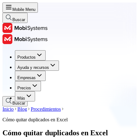
Mobile Menu
Buscar
Productos
Productos
Ayuda y recursos
Ayuda y recursos
Empresas
Empresas
Precios
Precios
Más
Buscar
Inicio
Blog
Procedimientos
Cómo quitar duplicados en Excel
Cómo quitar duplicados en Excel