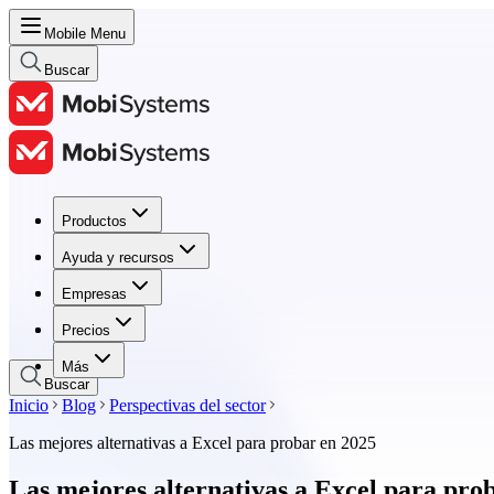
Mobile Menu
Buscar
Productos
Productos
Ayuda y recursos
Ayuda y recursos
Empresas
Empresas
Precios
Precios
Más
Buscar
Inicio
Blog
Perspectivas del sector
Las mejores alternativas a Excel para probar en 2025
Las mejores alternativas a Excel para pro