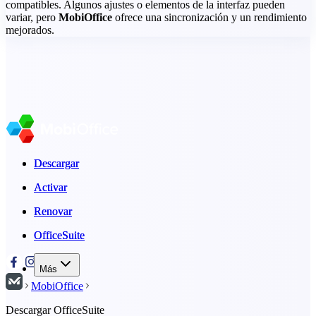
compatibles. Algunos ajustes o elementos de la interfaz pueden
variar, pero
MobiOffice
ofrece una sincronización y un rendimiento
mejorados.
Descargar
Descargar
Activar
Activar
Renovar
Renovar
OfficeSuite
OfficeSuite
Más
MobiOffice
Descargar OfficeSuite