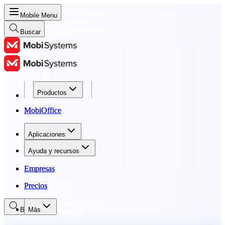
Mobile Menu
Buscar
Productos
Productos
MobiOffice
MobiOffice
Aplicaciones
Aplicaciones
Ayuda y recursos
Ayuda y recursos
Empresas
Empresas
Precios
Precios
Buscar
Más