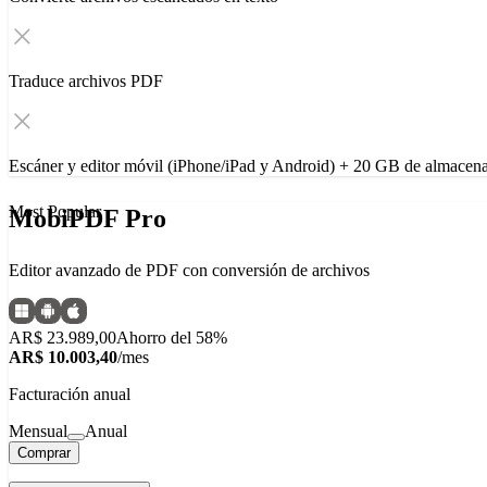
Traduce archivos PDF
Escáner y editor móvil (iPhone/iPad y Android) + 20 GB de almacen
Most Popular
MobiPDF Pro
Editor avanzado de PDF con conversión de archivos
AR$ 23.989,00
Ahorro del 58%
AR$ 10.003,40
/mes
Facturación anual
Mensual
Anual
Comprar