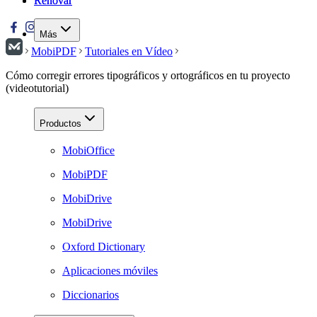
Renovar
Renovar
Más
MobiPDF
Tutoriales en Vídeo
Cómo corregir errores tipográficos y ortográficos en tu proyecto
(videotutorial)
Productos
MobiOffice
MobiPDF
MobiDrive
MobiDrive
Oxford Dictionary
Aplicaciones móviles
Diccionarios