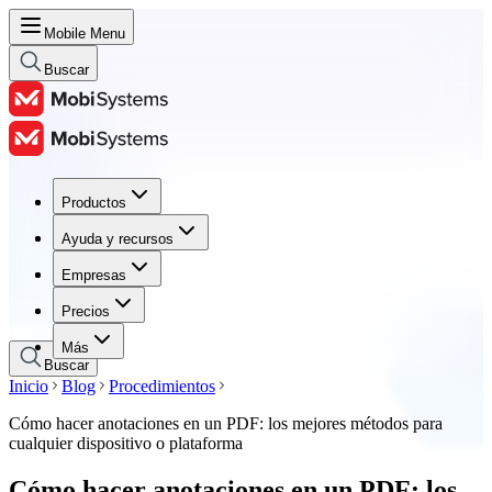
Mobile Menu
Buscar
Productos
Productos
Ayuda y recursos
Ayuda y recursos
Empresas
Empresas
Precios
Precios
Más
Buscar
Inicio
Blog
Procedimientos
Cómo hacer anotaciones en un PDF: los mejores métodos para
cualquier dispositivo o plataforma
Cómo hacer anotaciones en un PDF: los