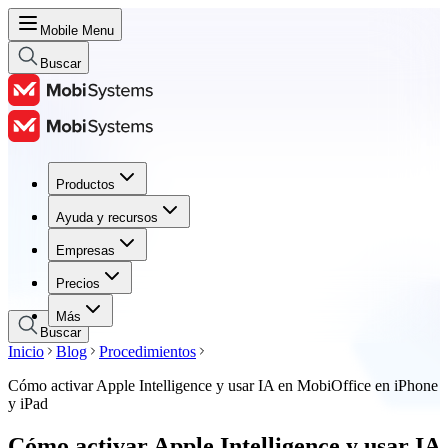
Mobile Menu
Buscar
Productos
Productos
Ayuda y recursos
Ayuda y recursos
Empresas
Empresas
Precios
Precios
Más
Buscar
Inicio
Blog
Procedimientos
Cómo activar Apple Intelligence y usar IA en MobiOffice en iPhone
y iPad
Cómo activar Apple Intelligence y usar IA