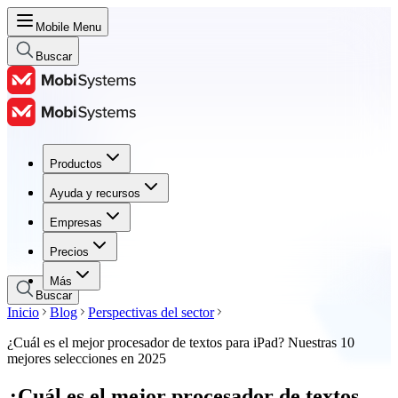
Mobile Menu
Buscar
Productos
Productos
Ayuda y recursos
Ayuda y recursos
Empresas
Empresas
Precios
Precios
Más
Buscar
Inicio
Blog
Perspectivas del sector
¿Cuál es el mejor procesador de textos para iPad? Nuestras 10
mejores selecciones en 2025
¿Cuál es el mejor procesador de textos