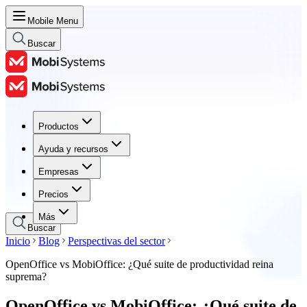
Mobile Menu
Buscar
Productos
Productos
Ayuda y recursos
Ayuda y recursos
Empresas
Empresas
Precios
Precios
Más
Buscar
Inicio
Blog
Perspectivas del sector
OpenOffice vs MobiOffice: ¿Qué suite de productividad reina
suprema?
OpenOffice vs MobiOffice: ¿Qué suite de