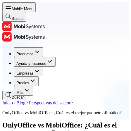
Mobile Menu
Buscar
Productos
Productos
Ayuda y recursos
Ayuda y recursos
Empresas
Empresas
Precios
Precios
Más
Buscar
Inicio
Blog
Perspectivas del sector
OnlyOffice vs MobiOffice: ¿Cuál es el mejor paquete ofimático?
OnlyOffice vs MobiOffice: ¿Cuál es el