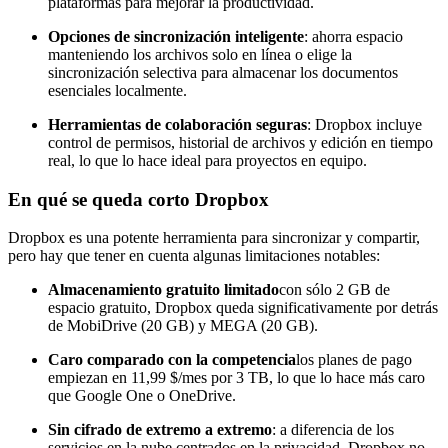
plataformas para mejorar la productividad.
Opciones de sincronización inteligente
: ahorra espacio
manteniendo los archivos solo en línea o elige la
sincronización selectiva para almacenar los documentos
esenciales localmente.
Herramientas de colaboración seguras
: Dropbox incluye
control de permisos, historial de archivos y edición en tiempo
real, lo que lo hace ideal para proyectos en equipo.
En qué se queda corto Dropbox
Dropbox es una potente herramienta para sincronizar y compartir,
pero hay que tener en cuenta algunas limitaciones notables:
Almacenamiento gratuito limitado
con sólo 2 GB de
espacio gratuito, Dropbox queda significativamente por detrás
de MobiDrive (20 GB) y MEGA (20 GB).
Caro comparado con la competencia
los planes de pago
empiezan en 11,99 $/mes por 3 TB, lo que lo hace más caro
que Google One o OneDrive.
Sin cifrado de extremo a extremo
: a diferencia de los
servicios en la nube centrados en la privacidad, Dropbox no