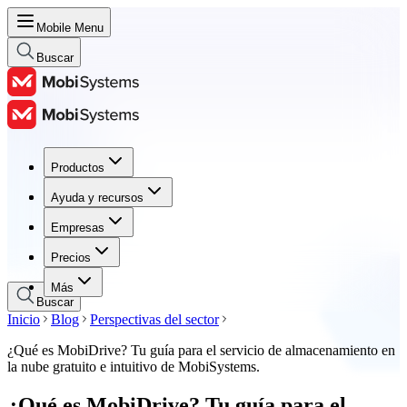
Mobile Menu
Buscar
Productos
Productos
Ayuda y recursos
Ayuda y recursos
Empresas
Empresas
Precios
Precios
Más
Buscar
Inicio
Blog
Perspectivas del sector
¿Qué es MobiDrive? Tu guía para el servicio de almacenamiento en
la nube gratuito e intuitivo de MobiSystems.
¿Qué es MobiDrive? Tu guía para el