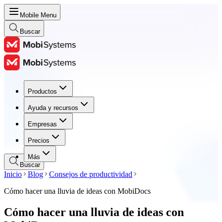
Mobile Menu
Buscar
Productos
Productos
Ayuda y recursos
Ayuda y recursos
Empresas
Empresas
Precios
Precios
Más
Buscar
Inicio
Blog
Consejos de productividad
Cómo hacer una lluvia de ideas con MobiDocs
Cómo hacer una lluvia de ideas con