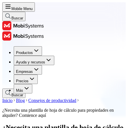
Mobile Menu
Buscar
Productos
Productos
Ayuda y recursos
Ayuda y recursos
Empresas
Empresas
Precios
Precios
Más
Buscar
Inicio
Blog
Consejos de productividad
¿Necesita una plantilla de hoja de cálculo para propiedades en
alquiler? Comience aquí
¿Necesita una plantilla de hoja de cálculo