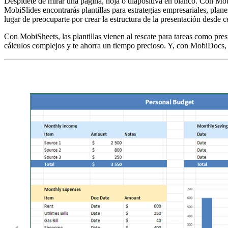
Despídete de mirar una página, hoja o diapositiva en blanco. Con Mobi
MobiSlides encontrarás plantillas para estrategias empresariales, plane
lugar de preocuparte por crear la estructura de la presentación desde c
Con MobiSheets, las plantillas vienen al rescate para tareas como pres
cálculos complejos y te ahorra un tiempo precioso. Y, con MobiDocs, 