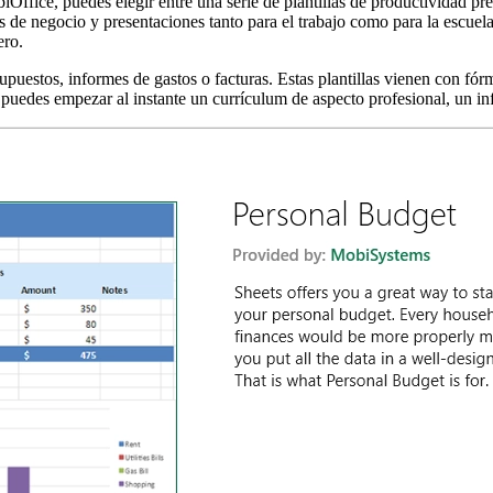
Office, puedes elegir entre una serie de plantillas de productividad pr
s de negocio y presentaciones tanto para el trabajo como para la escuela.
ero.
upuestos, informes de gastos o facturas. Estas plantillas vienen con fór
puedes empezar al instante un currículum de aspecto profesional, un in