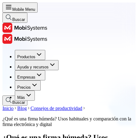
Mobile Menu
Buscar
Productos
Productos
Ayuda y recursos
Ayuda y recursos
Empresas
Empresas
Precios
Precios
Más
Buscar
Inicio
Blog
Consejos de productividad
¿Qué es una firma húmeda? Usos habituales y comparación con la
firma electrónica y digital
¿Qué es una firma húmeda? Usos