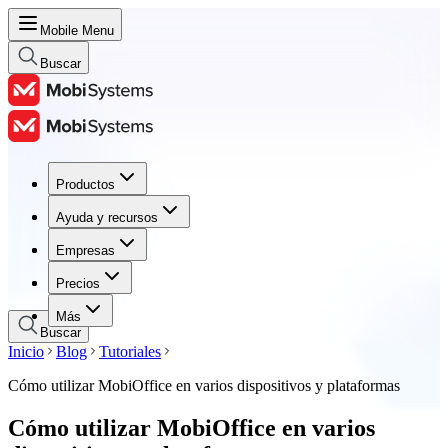
Mobile Menu
Buscar
Productos
Productos
Ayuda y recursos
Ayuda y recursos
Empresas
Empresas
Precios
Precios
Más
Buscar
Inicio
Blog
Tutoriales
Cómo utilizar MobiOffice en varios dispositivos y plataformas
Cómo utilizar MobiOffice en varios