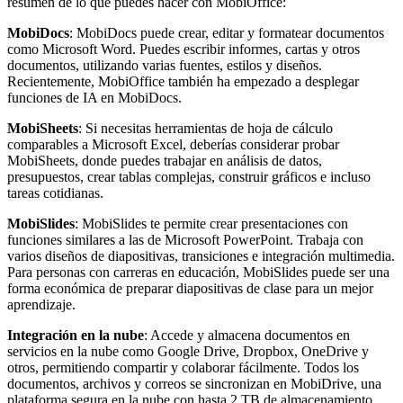
resumen de lo que puedes hacer con MobiOffice:
MobiDocs
: MobiDocs puede crear, editar y formatear documentos
como Microsoft Word. Puedes escribir informes, cartas y otros
documentos, utilizando varias fuentes, estilos y diseños.
Recientemente, MobiOffice también ha empezado a desplegar
funciones de IA en MobiDocs.
MobiSheets
: Si necesitas herramientas de hoja de cálculo
comparables a Microsoft Excel, deberías considerar probar
MobiSheets, donde puedes trabajar en análisis de datos,
presupuestos, crear tablas complejas, construir gráficos e incluso
tareas cotidianas.
MobiSlides
: MobiSlides te permite crear presentaciones con
funciones similares a las de Microsoft PowerPoint. Trabaja con
varios diseños de diapositivas, transiciones e integración multimedia.
Para personas con carreras en educación, MobiSlides puede ser una
forma económica de preparar diapositivas de clase para un mejor
aprendizaje.
Integración en la nube
: Accede y almacena documentos en
servicios en la nube como Google Drive, Dropbox, OneDrive y
otros, permitiendo compartir y colaborar fácilmente. Todos los
documentos, archivos y correos se sincronizan en MobiDrive, una
plataforma segura en la nube con hasta 2 TB de almacenamiento.