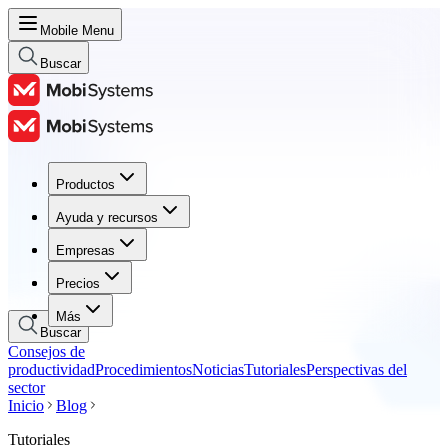
Mobile Menu
Buscar
Productos
Productos
Ayuda y recursos
Ayuda y recursos
Empresas
Empresas
Precios
Precios
Más
Buscar
Consejos de
productividad
Procedimientos
Noticias
Tutoriales
Perspectivas del
sector
Inicio
Blog
Tutoriales