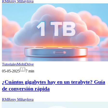
RM
Reny Mihaylova
Tutoriales
MobiDrive
05-05-2025
7
min
¿Cuántos gigabytes hay en un terabyte? Guía
de conversión rápida
RM
Reny Mihaylova