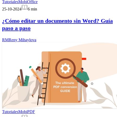
Tutoriales
MobiOffice
25-10-2024
6
min
¿Cómo editar un documento sin Word? Guía
paso a paso
RM
Reny Mihaylova
Tutoriales
MobiPDF