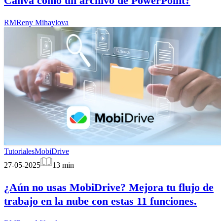
Canva como un archivo de PowerPoint?
RM
Reny Mihaylova
Tutoriales
MobiDrive
27-05-2025
13
min
¿Aún no usas MobiDrive? Mejora tu flujo de
trabajo en la nube con estas 11 funciones.