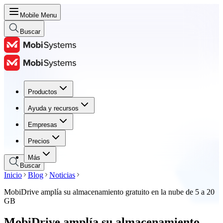
Mobile Menu
Buscar
Productos
Productos
Ayuda y recursos
Ayuda y recursos
Empresas
Empresas
Precios
Precios
Más
Buscar
Inicio
Blog
Noticias
MobiDrive amplía su almacenamiento gratuito en la nube de 5 a 20
GB
MobiDrive amplía su almacenamiento