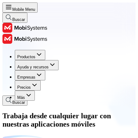
Mobile Menu
Buscar
Productos
Productos
Ayuda y recursos
Ayuda y recursos
Empresas
Empresas
Precios
Precios
Más
Buscar
Trabaja desde cualquier lugar con
nuestras aplicaciones móviles