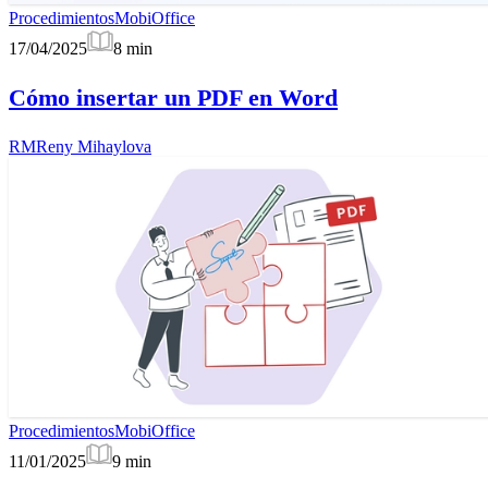
Procedimientos
MobiOffice
17/04/2025
8
min
Cómo insertar un PDF en Word
RM
Reny Mihaylova
Procedimientos
MobiOffice
11/01/2025
9
min